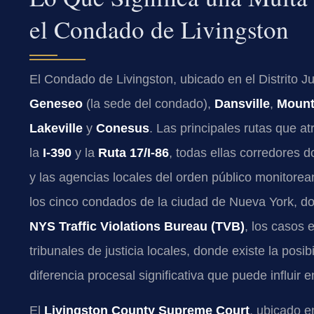
el Condado de Livingston
El Condado de Livingston, ubicado en el Distrito 
Geneseo
(la sede del condado),
Dansville
,
Mount
Lakeville
y
Conesus
. Las principales rutas que a
la
I-390
y la
Ruta 17/I-86
, todas ellas corredores d
y las agencias locales del orden público monitorean
los cinco condados de la ciudad de Nueva York, don
NYS Traffic Violations Bureau (TVB)
, los casos 
tribunales de justicia locales, donde existe la posi
diferencia procesal significativa que puede influir 
El
Livingston County Supreme Court
, ubicado 