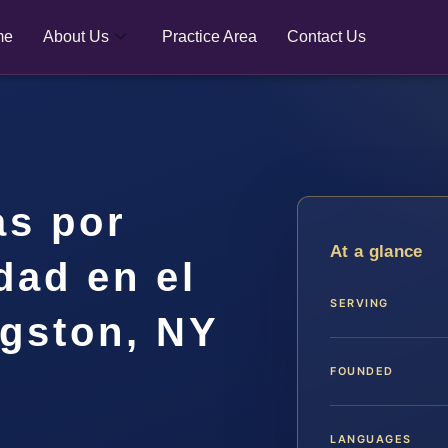
me
About Us
Practice Area
Contact Us
as por
At a glance
dad en el
SERVING
gston, NY
FOUNDED
LANGUAGES