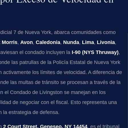
Judicial 7 de Nueva York, abarca comunidades como
 Morris
,
Avon
,
Caledonia
,
Nunda
,
Lima
,
Livonia
,
traviesan el condado incluyen la
I-90 (NYS Thruway)
,
onde las patrullas de la Policía Estatal de Nueva York
 activamente los límites de velocidad. A diferencia de
de las multas de tránsito se procesan a través de la
en el Condado de Livingston se manejan en los
bilidad de negociar con el fiscal. Esto representa una
en la estrategia de defensa.
en
2 Court Street, Geneseo, NY 14454
, es el tribunal