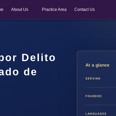
me
About Us
Practice Area
Contact Us
or Delito
At a glance
ado de
SERVING
FOUNDED
LANGUAGES