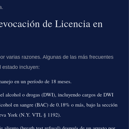
a.
vocación de Licencia en
or varias razones. Algunas de las más frecuentes
 estado incluyen:
manejo en un período de 18 meses.
 del alcohol o drogas (DWI), incluyendo cargos de DWI
lcohol en sangre (BAC) de 0.18% o más, bajo la sección
ueva York (N.Y. VTL § 1192).
aliento (breath test refusal) después de un arresto por