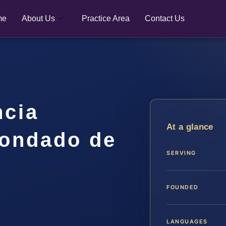
me
About Us
Practice Area
Contact Us
ncia
At a glance
Condado de
SERVING
FOUNDED
LANGUAGES