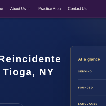
me
About Us
Practice Area
Contact Us
Reincidente
At a glance
 Tioga, NY
SERVING
FOUNDED
LANGUAGES