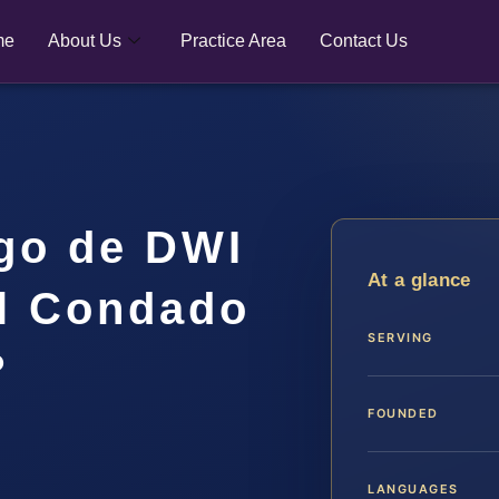
me
About Us
Practice Area
Contact Us
go de DWI
At a glance
el Condado
SERVING
?
FOUNDED
LANGUAGES