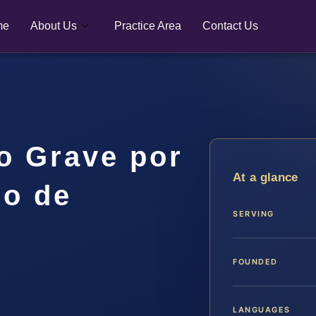
me
About Us
Practice Area
Contact Us
o Grave por
At a glance
do de
SERVING
FOUNDED
LANGUAGES