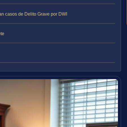
jan casos de Delito Grave por DWI
ete