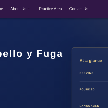
me
About Us
Practice Area
Contact Us
ello y Fuga
At a glance
SERVING
FOUNDED
LANGUAGES