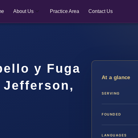
me
About Us
Practice Area
Contact Us
ello y Fuga
At a glance
 Jefferson,
SERVING
FOUNDED
LANGUAGES