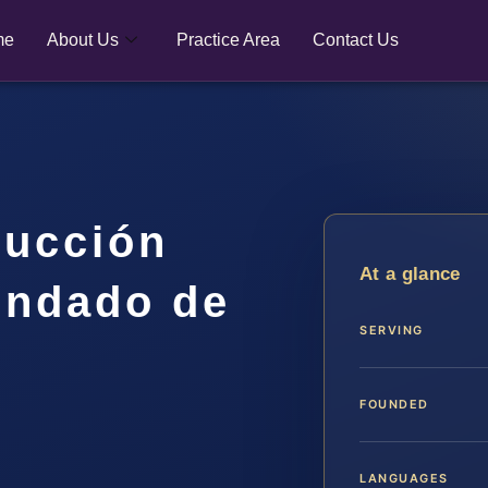
me
About Us
Practice Area
Contact Us
ucción
At a glance
ondado de
SERVING
FOUNDED
LANGUAGES